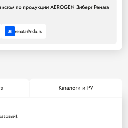
алистом по продукции AEROGEN Зиберт Рената
renata@nda.ru
з
Каталоги и РУ
разовый).