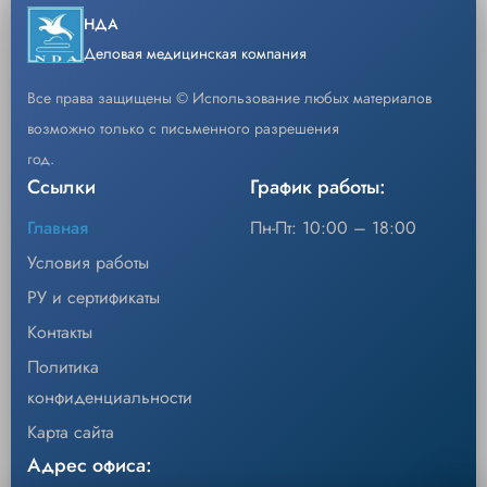
Набор сменных переходников для
−
+
Скачать каталог
НДА
Кол-во
Добавить
различных конфигураций неонатальных
Деловая медицинская компания
контуров.
Все права защищены © Использование любых материалов
Назначение: Для подключения
возможно только с письменного разрешения
совместимых одноразовых небулайзерных
год.
модулей SOLO к дыхательным контурам
Ссылки
График работы:
аппаратов ИВЛ у новорожденных и детей.
Главная
Пн-Пт: 10:00 – 18:00
Диаметр основного адаптера:
Условия работы
Оптимизирован под педиатрические
РУ и сертификаты
магистрали 15 мм.
Принцип работы: Адаптер врезается в
Контакты
дыхательный контур, а выбранный
Политика
переходник обеспечивает точное и
конфиденциальности
герметичное соединение с небулайзером.
Карта сайта
Совместимость: Предназначен для работы
Адрес офиса: