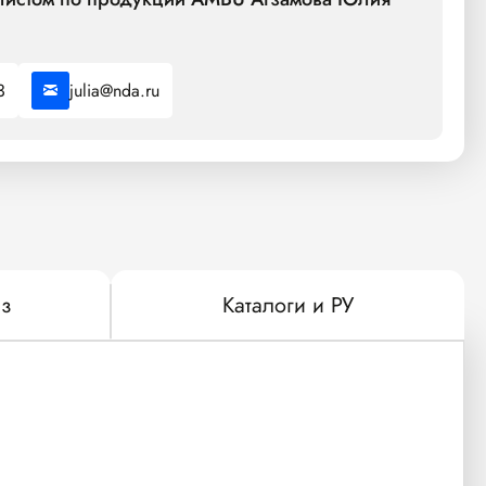
3
julia@nda.ru
з
Каталоги и РУ