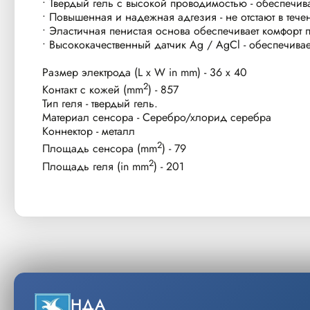
• Твердый гель с высокой проводимостью - обеспечи
• Повышенная и надежная адгезия - не отстают в тече
• Эластичная пенистая основа обеспечивает комфорт 
• Высококачественный датчик Ag / AgCl - обеспечивае
Размер электрода (L x W in mm) - 36 х 40
2
Контакт с кожей (mm
) - 857
Тип геля - твердый гель.
Материал сенсора - Серебро/хлорид серебра
Коннектор - металл
2
Площадь сенсора (mm
) - 79
2
Площадь геля (in mm
) - 201
НДА