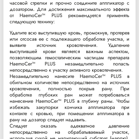
часовой стрелки и прочно соедините аппликатор с
дозатором. Для достижения максимального эффекта
от HaemoCer™ PLUS рекомендуется применять
следующую технику:
Удалите всю выступившую кровь, промокнув, протерев
или отсосав ее с подлежащего обработке участка, и
выявите источник кровотечения. Удаление
выступившей крови является важным аспектом,
позволяющим гемостатическим частицам препарата
HaemoCer™ PLUS незамедлительно попасть
непосредственно к участку активного кровотечения.
Незамедлительно нанесите HaemoCer™ PLUS в
обильном количестве непосредственно на источник
кровотечения, полностью покрыв рану. При
обработке глубоких ран может потребоваться
нанесение HaemoCer™ PLUS в глубину раны. Чтобы
избежать закупорки кончика аппликатора при
контакте с кровью, при помещении аппликатора в
рану на дозатор следует надавить.
Следует оказать адекватное давление
непосредственно на обрабатываемый участок,
используя сухой не налипающий субстрат (марлю).