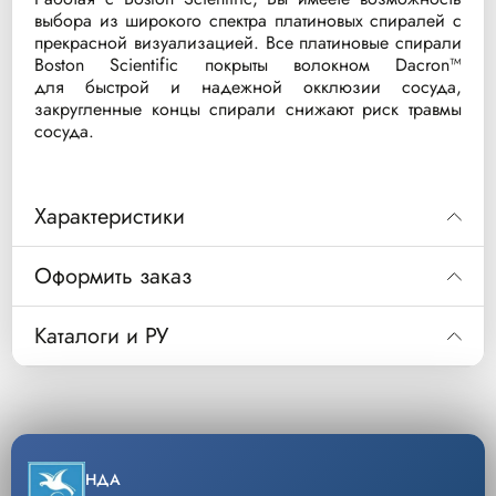
выбора из широкого спектра платиновых спиралей с
прекрасной визуализацией. Все платиновые спирали
Boston Scientific покрыты волокном Dacron™
для быстрой и надежной окклюзии сосуда,
закругленные концы спирали снижают риск травмы
сосуда.
Характеристики
Код
Диаметр
Дли
Оформить заказ
M001361480
2
Код
M001361480
Каталоги и РУ
M001361490
2
Спираль эмболизационная отделяемая Interlock
Описание
Spiral 2D, длина 4 см, диаметр 2 мм
Скачать РУ
M001361500
3
Уп/шт.
1
M001361510
3
−
+
Скачать каталог
НДА
Кол-во
M001361520
Добавить
4