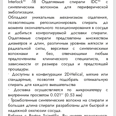
Interlock™ -18 Отделяемые спирали IDC™ с
синтетическим волокном для периферической
эмболизации.
Обладают уникальным механизмом отделения,
позволяющим репозиционировать спираль до
момента окончательного позиционирования в сосуде
и добиться контролируемой доставки спирали.
Отделяемые спирали представлены множеством
диаметров и длин, различным уровнем мягкости и
радиальной силы, версиями с синтетическими
волокнами и без, отвечающими любым
предпочтениям клинического специалиста, в
зависимости от размера сосуда и предстоящей
процедуры.
• Доступны в конфигурации 2D-Helical, мягкие или
стандартные, позволяя подобрать оптимальную
спираль для каждого вмешательства
• Доставка осуществляется по микрокатетеру с
внутренним просветом 0.021'' (0.53 мм)
• Тромбогенные синтетические волокна на спирали и
большая длина спирали разработаны для быстрой и
надежной окклюзии сосуда.
Работая с Boston Scientific, Вы имеете возможность