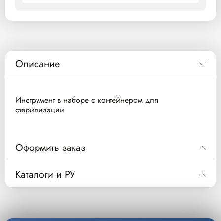
Описание
Инструмент в наборе с контейнером для
стерилизации
Оформить заказ
Код
770-552
Каталоги и РУ
Инструмент в наборе с контейнером для
Описание
стерилизации 275 мм
Скачать каталог
Уп/шт.
1