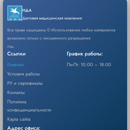
−
+
НДА
Кол-во
Добавить
Деловая медицинская компания
Код
770-553
Все права защищены © Использование любых материалов
возможно только с письменного разрешения
Инструмент в наборе с контейнером для
Описание
стерилизации 360 мм
год.
Ссылки
График работы:
Уп/шт.
1
Главная
Пн-Пт: 10:00 – 18:00
−
+
Кол-во
Добавить
Условия работы
РУ и сертификаты
Контакты
Политика
конфиденциальности
Карта сайта
Адрес офиса: