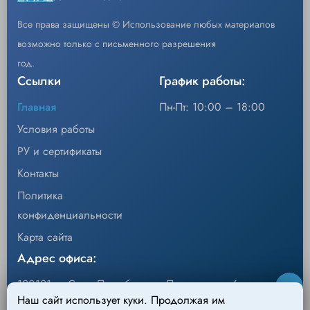
Все права защищены © Использование любых материалов
Код
607-101
возможно только с письменного разрешения
Пинцет биполярный байонетный длина 180 mm
год.
Описание
длина рабочей части 9 mm ширина браншей
Ссылки
График работы:
0,3 mm
Главная
Пн-Пт: 10:00 – 18:00
Уп/шт.
1
Условия работы
−
+
Кол-во
Добавить
РУ и сертификаты
Контакты
Код
607-102
Политика
Пинцет биполярный байонетный длина 200 mm
конфиденциальности
Описание
длина рабочей части 9 mm ширина браншей
0,3 mm
Карта сайта
Адрес офиса:
Уп/шт.
1
−
+
190121, г. Санкт-Петербург, ул.Перевозная, 6
Кол-во
Добавить
Наш сайт использует куки. Продолжая им