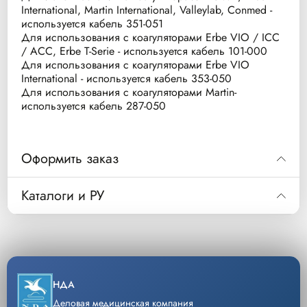
International, Martin International, Valleylab, Conmed -
используется кабель 351-051
Для использования с коагуляторами Erbe VIO / ICC
/ ACC, Erbe T-Serie - используется кабель 101-000
Для использования с коагуляторами Erbe VIO
International - используется кабель 353-050
Для использования с коагуляторами Martin-
используется кабель 287-050
Оформить заказ
Код
607-100
Каталоги и РУ
Пинцет биполярный байонетный длина 160 mm
Описание
длина рабочей части 9 mm ширина браншей
Скачать РУ
0,3 mm
Уп/шт.
1
Скачать каталог
НДА
−
+
Кол-во
Добавить
Деловая медицинская компания