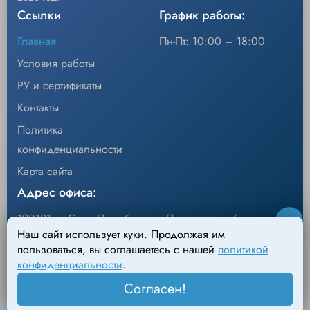
Ссылки
График работы:
Главная
Пн-Пт: 10:00 – 18:00
Условия работы
РУ и сертификаты
Контакты
Политика
конфиденциальности
Карта сайта
Адрес офиса:
190121, г. Санкт-Петербург, ул.Перевозная, 6
Наш сайт использует куки. Продолжая им
Адрес склада:
пользоваться, вы соглашаетесь с нашей
политикой
конфиденциальности
.
198095, г. Санкт-Петербург, Михайловский пер., д.4
Согласен!
Лит. АН