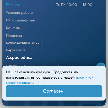
Главная
Пн-Пт: 10:00 – 18:00
Условия работы
РУ и сертификаты
Контакты
Политика
конфиденциальности
Карта сайта
Адрес офиса:
190121, г. Санкт-Петербург, ул.Перевозная, 6
Наш сайт использует куки. Продолжая им
Адрес склада:
пользоваться, вы соглашаетесь с нашей
политикой
конфиденциальности
.
198095, г. Санкт-Петербург, Михайловский пер., д.4
Согласен!
Лит. АН