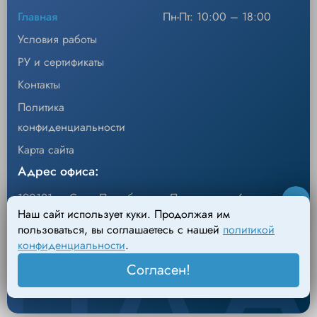
Главная
Пн-Пт: 10:00 – 18:00
Условия работы
РУ и сертификаты
Контакты
Политика
конфиденциальности
Карта сайта
Адрес офиса:
190121, г. Санкт-Петербург, ул.Перевозная, 6
Наш сайт использует куки. Продолжая им
Адрес склада:
пользоваться, вы соглашаетесь с нашей
политикой
конфиденциальности
.
198095, г. Санкт-Петербург, Михайловский пер., д.4
Согласен!
Лит. АН