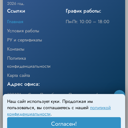
2026 год.
Ссылки
График работы:
Главная
Пн-Пт: 10:00 – 18:00
Условия работы
РУ и сертификаты
Контакты
Политика
конфиденциальности
Карта сайта
Адрес офиса:
190121, г. Санкт-Петербург, ул.Перевозная, 6
Наш сайт использует куки. Продолжая им
Адрес склада:
пользоваться, вы соглашаетесь с нашей
политикой
конфиденциальности
.
198095, г. Санкт-Петербург, Михайловский пер., д.4
Согласен!
Лит. АН