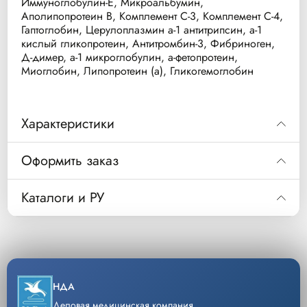
Иммуноглобулин-E, Микроальбумин,
Аполипопротеин В, Комплемент С-3, Комплемент С-4,
Гаптоглобин, Церулоплазмин а-1 антитрипсин, а-1
кислый гликопротеин, Антитромбин-3, Фибриноген,
Д-димер, а-1 микроглобулин, а-фетопротеин,
Миоглобин, Липопротеин (а), Гликогемоглобин
Характеристики
Код
Оформить заказ
B06-A0002
Анализатор автоматический биохимический ACCENT 
Код
B06-A0002
Каталоги и РУ
B06-A0001
Анализатор автоматический биохимический ACCENT 
B06-A0002 Анализатор автоматич.
Описание
биохимический Accent M320 (с модулем ISE и
Скачать РУ
427358
Источник бесперебойного питания Ippon Innova G2
считывателем штрих-кода)
3G653A
Лазерный принтер HP LaserJet Pro 3003dn
Уп/шт.
1
Скачать РУ
НДА
1530249
Клавиатура и мышь A4Tech KK-3330 (клавиатура: че
−
+
Кол-во
Добавить
Деловая медицинская компания