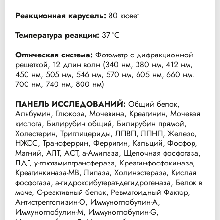
Реакционная карусель:
80 кювет
Температура реакции:
37 °С
Оптическая система:
Фотометр с дифракционной
решеткой, 12 длин волн (340 нм, 380 нм, 412 нм,
450 нм, 505 нм, 546 нм, 570 нм, 605 нм, 660 нм,
700 нм, 740 нм, 800 нм)
ПАНЕЛЬ ИССЛЕДОВАНИЙ:
Общий белок,
Альбумин, Глюкоза, Мочевина, Креатинин, Мочевая
кислота, Билирубин общий, Билирубин прямой,
Холестерин, Триглицериды, ЛПВП, ЛПНП, Железо,
НЖСС, Трансферрин, Ферритин, Кальций, Фосфор,
Магний, АЛТ, АСТ, а-Амилаза, Щелочная фосфотаза,
ЛДГ, y-глютамилтрансфераза, Креатинфосфокиназа,
Креатинкиназа-МВ, Липаза, Холинэстераза, Кислая
фосфотаза, а-гидроксибутерат-дегидрогеназа, Белок в
моче, С-реактивный белок, Ревматоидный Фактор,
Антистрептолизин-О, Иммуноглобулин-А,
Иммуноглобулин-M, Иммуноглобулин-G,