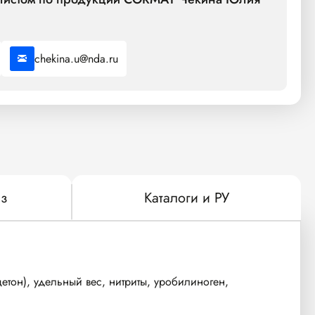
chekina.u@nda.ru
з
Каталоги и РУ
цетон), удельный вес, нитриты, уробилиноген,