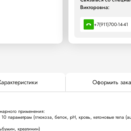
Викторовна:
+7(911)700-14-41
Характеристики
Оформить зака
инарного применения:
10 параметрам (глюкоза, белок, pH, кровь, кетоновые тела (а
ьбумин, креатинин)