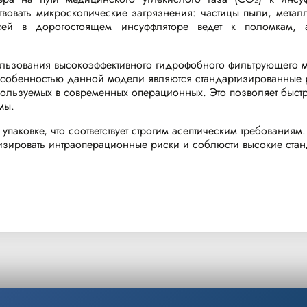
твовать микроскопические загрязнения: частицы пыли, мета
есей в дорогостоящем инсуффляторе ведет к поломкам
ользования высокоэффективного гидрофобного фильтрующего м
особенностью данной модели являются стандартизированные р
пользуемых в современных операционных. Это позволяет быстр
мы.
паковке, что соответствует строгим асептическим требованиям
зировать интраоперационные риски и соблюсти высокие станд