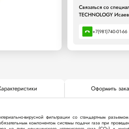
Связаться со специа
TECHNOLOGY Исаев
+7(981)740-01-66
Характеристики
Оформить зака
териально-вирусной фильтрации со стандартным разьемом 
бязательным компонентом системы подачи газа при проведен
ра на пути медицинского углекислого газа (CO₂) к инс