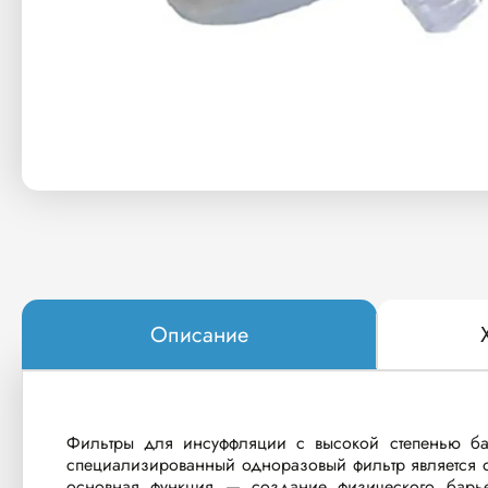
Описание
Фильтры для инсуффляции с высокой степенью бак
специализированный одноразовый фильтр является о
основная функция — создание физического барье