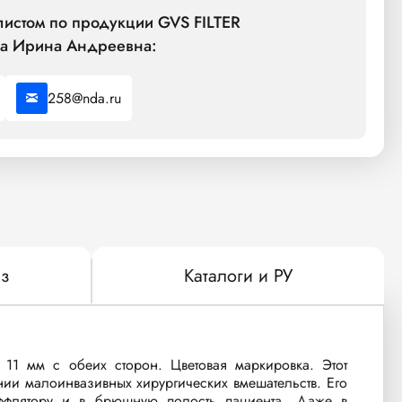
листом по продукции GVS FILTER
а Ирина Андреевна:
258@nda.ru
з
Каталоги и РУ
11 мм с обеих сторон. Цветовая маркировка. Этот
ии малоинвазивных хирургических вмешательств. Его
уффлятору и в брюшную полость пациента. Даже в