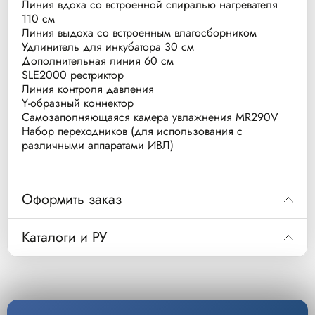
Линия вдоха со встроенной спиралью нагревателя
110 см
Линия выдоха со встроенным влагосборником
Удлинитель для инкубатора 30 см
Дополнительная линия 60 см
SLE2000 рестриктор
Линия контроля давления
Y-образный коннектор
Самозаполняющаяся камера увлажнения MR290V
Набор переходников (для использования с
различными аппаратами ИВЛ)
Оформить заказ
Код
RT227
Каталоги и РУ
Дыхательный контур неонатальный
Описание
(одноразовый) вентиляция аппаратом SLE
Скачать РУ
2000/2000HFO
Уп/шт.
10