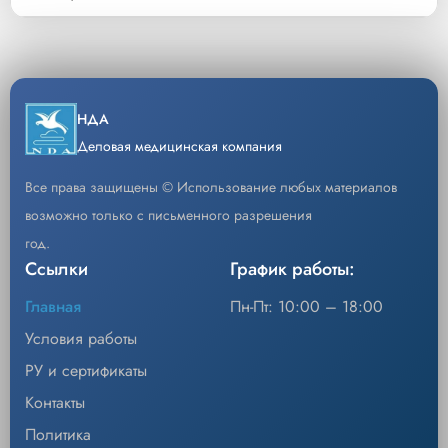
Наименование
Воздушный фильтр (Air Filter / Micro Filter)
Код
2107356-001
Тип
Фильтр тонкой очистки воздуха, сменный
Воздушный фильтр (Air Filter / Micro Filter).
Описание
Очистка воздуха, поступающего в инкубатор, от
Назначение
загрязнений
Уп/шт.
10
НДА
Деловая медицинская компания
Область применения
Неонатология, отделения интенсивной терапи
−
+
Кол-во
Добавить
Все права защищены © Использование любых материалов
Степень фильтрации
Высокоэффективное улавливание микрочастиц и
возможно только с письменного разрешения
Инкубаторы серии Giraffe (Incubator, OmniBed
Совместимость
год.
для новорожденных Panda Ires
Ссылки
График работы:
Материал
Синтетическое волокно / Фильтровальная бумаг
Главная
Пн-Пт: 10:00 – 18:00
Только для сухого воздуха; замена по регламе
Условия эксплуатации
загрязнения
Условия работы
РУ и сертификаты
Обеспечивает плотное прилегание в посадочно
Герметичность
воздуха
Контакты
Тип упаковки
Индивидуальная упаковка для сохранения сте
Политика