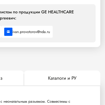
алистом по продукции GE HEALTHCARE
ргеевич:
ivan.provotorov@nda.ru
з
Каталоги и РУ
с неонатальным разьемом. Совместимы с