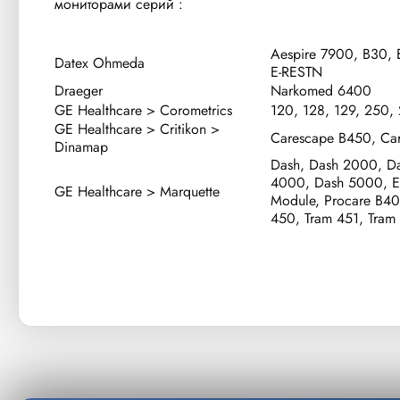
мониторами серий :
Aespire 7900, B30, 
Datex Ohmeda
E-RESTN
Draeger
Narkomed 6400
GE Healthcare > Corometrics
120, 128, 129, 250,
GE Healthcare > Critikon >
Carescape B450, Ca
Dinamap
Dash, Dash 2000, D
4000, Dash 5000, E
GE Healthcare > Marquette
Module, Procare B40
450, Tram 451, Tram