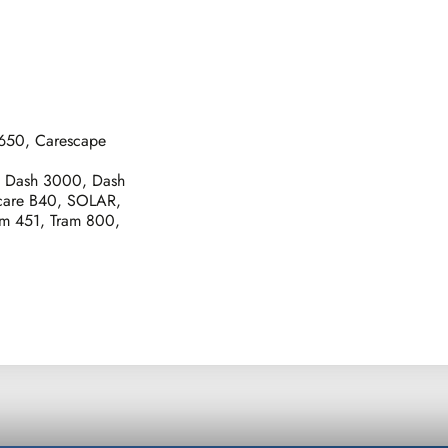
650, Carescape
 Dash 3000, Dash
care B40, SOLAR,
am 451, Tram 800,