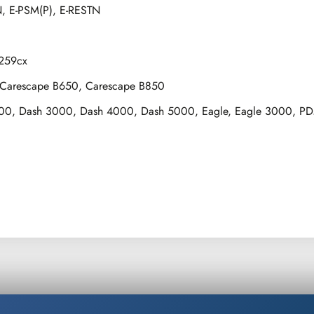
, E-PSM(P), E-RESTN
 259cx
, Carescape B650, Carescape B850
500, Dash 3000, Dash 4000, Dash 5000, Eagle, Eagle 3000, PD