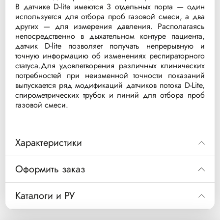
В датчике D-lite имеются 3 отдельных порта — один
используется для отбора проб газовой смеси, а два
других — для измерения давления. Располагаясь
непосредственно в дыхательном контуре пациента,
датчик D-lite позволяет получать непрерывную и
точную информацию об изменениях респираторного
статуса.Для удовлетворения различных клинических
потребностей при неизменной точности показаний
выпускается ряд модификаций датчиков потока D-Lite,
спирометрических трубок и линий для отбора проб
газовой смеси.
Характеристики
• Миниатюрные датчики могут
Оформить заказ
использоваться в любой клинической
ситуации, предполагающей проведение
Код
8004382
Каталоги и РУ
газового мониторинга при помощи
D-lite+ набор для спирометрии (влажная среда)
Описание
трубка 3 метра