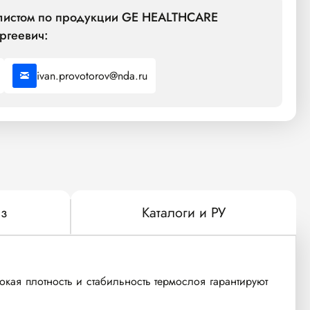
алистом по продукции GE HEALTHCARE
ргеевич:
ivan.provotorov@nda.ru
з
Каталоги и РУ
кая плотность и стабильность термослоя гарантируют