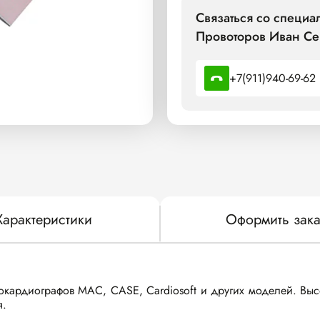
Связаться со специ
Провоторов Иван Се
+7(911)940-69-62
Характеристики
Оформить зака
окардиографов MAC, CASE, Cardiosoft и других моделей. Высо
я.