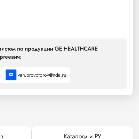
алистом по продукции GE HEALTHCARE
ргеевич:
ivan.provotorov@nda.ru
з
Каталоги и РУ