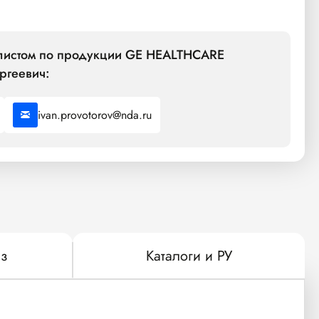
алистом по продукции GE HEALTHCARE
ргеевич:
ivan.provotorov@nda.ru
з
Каталоги и РУ