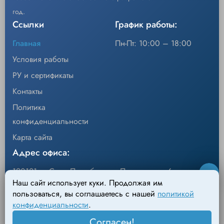
низком периферическом кровотоке.
Интегрированный пальцевой датчик с
год.
Комфорт: Эргономичный дизайн
Описание
коннектором Ohmeda, 4 м, вес пациента более
Ссылки
График работы:
20 кг.
обеспечивает надежную фиксацию без
Главная
Пн-Пт: 10:00 – 18:00
Уп/шт.
1
дискомфорта для пациента.
Условия работы
−
+
Кол-во
Добавить
РУ и сертификаты
Контакты
Политика
конфиденциальности
Карта сайта
Адрес офиса:
190121, г. Санкт-Петербург, ул.Перевозная, 6
Наш сайт использует куки. Продолжая им
Адрес склада:
пользоваться, вы соглашаетесь с нашей
политикой
конфиденциальности
.
198095, г. Санкт-Петербург, Михайловский пер., д.4
Согласен!