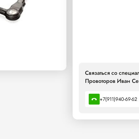
Связаться со специ
Провоторов Иван Се
+7(911)940-69-62