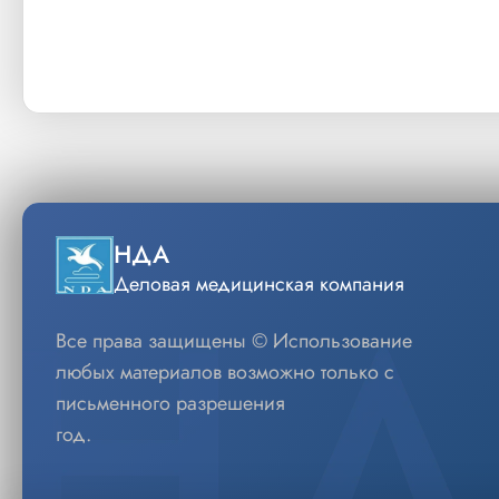
НДА
Деловая медицинская компания
Все права защищены © Использование
любых материалов возможно только с
письменного разрешения
год.