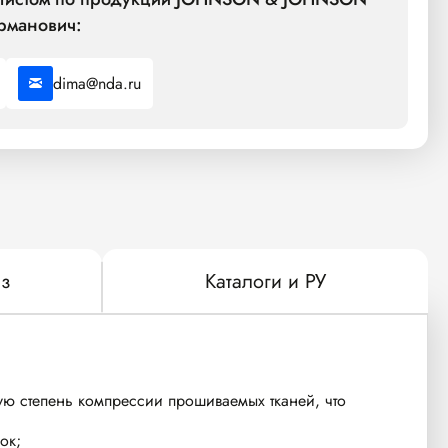
рманович:
dima@nda.ru
з
Каталоги и РУ
ую степень компрессии прошиваемых тканей, что
ок;