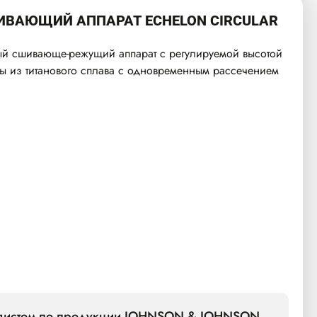
ВАЮЩИЙ АППАРАТ ECHELON CIRCULAR
ый сшивающе-режущий аппарат с регулируемой высотой
мы из титанового сплава с одновременным рассечением
алистом по продукции JOHNSON & JOHNSON