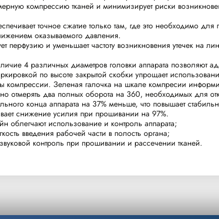
омерную компрессию тканей и минимизирует риски возникнов
еспечивает точное сжатие только там, где это необходимо для
нижением оказываемого давления.
ет перфузию и уменьшает частоту возникновения утечек на ли
наличие 4 различных диаметров головки аппарата позволяют а
кировкой по высоте закрытой скобки упрощает использовани
ы компрессии. Зеленая галочка на шкале компресии информ
но отмерять два полных оборота на 360, необходимых для отк
ьного конца аппарата на 37% меньше, что повышает стабиль
вает снижение усилия при прошивании на 97%.
н облегчают использование и контроль аппарата;
кость введения рабочей части в полость органа;
 звуковой контроль при прошивании и рассечении тканей.