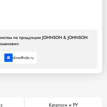
алистом по продукции JOHNSON & JOHNSON
рманович:
dima@nda.ru
з
Каталоги и РУ