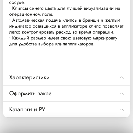
сосуде.
• Клипсы синего цвета для лучшей визуализации на
операционном поле.
• Автоматическая подача клипсы в бранши и желтый
индикатор оставшихся в аппликаторе клипс позволяет
легко контролировать расход во время операции.
• Каждый размер имеет свою цветовую маркировку
для удобства выбора клипаппликаторов.
Характеристики
ОСНОВНЫЕ ХАРАКТЕРИСТИКИ:
Оформить заказ
Клипсы: V-образная форма. Длина
закрытой клипсы: 3,8 мм; 6,0 мм; 10,8 мм.
Код
MCS20
Каталоги и РУ
Апертура открытой клипсы: 2,1 мм; 4,3 мм;
Клипсонакладыватель (клипаппликатор)
Описание
хирургический LIGACLIP 20 малых клипс, длина
6,3 мм. Тип закрытия клипс: дистальный.
Скачать РУ
24 см