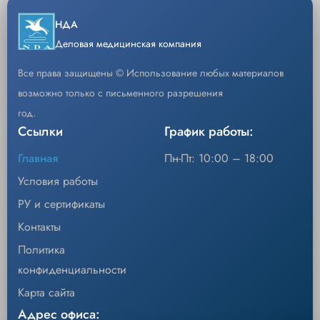
−
+
Кол-во
Добавить
Скачать каталог
НДА
Деловая медицинская компания
Код
PMN3
Все права защищены © Использование любых материалов
Сетка хирургическая PROLENE®, 15 х 10 см
Описание
возможно только с письменного разрешения
год.
Уп/шт.
3
Ссылки
График работы:
−
+
Кол-во
Добавить
Главная
Пн-Пт: 10:00 – 18:00
Условия работы
Код
PMM3
РУ и сертификаты
Сетка хирургическая PROLENE®, 15 х 15 см
Описание
Контакты
Уп/шт.
3
Политика
конфиденциальности
−
+
Кол-во
Добавить
Карта сайта
Адрес офиса:
Код
PMS3