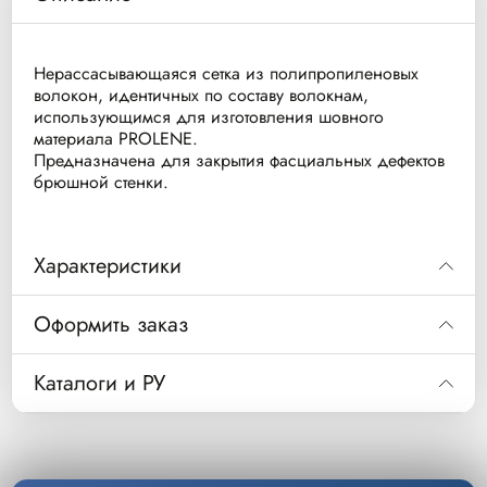
Нерассасывающаяся сетка из полипропиленовых
волокон, идентичных по составу волокнам,
использующимся для изготовления шовного
материала PROLENE.
Предназначена для закрытия фасциальных дефектов
брюшной стенки.
Характеристики
Нерассасывающаяся сетка из
Оформить заказ
полипропиленовых волокон, идентичных
по составу волокнам, использующимся
Код
PML1
Каталоги и РУ
для изготовления шовного материала
Сетка хирургическая PROLENE®, 30 х 30 см
Описание
PROLENE. Предназначена для закрытия
Скачать РУ
Уп/шт.
1
фасциальных дефектов брюшной