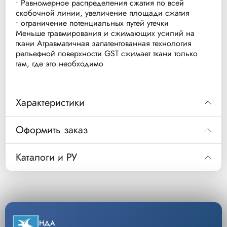
• Равномерное распределения сжатия по всей
скобочной линии, увеличение площади сжатия
• ограничение потенциальных путей утечки
Меньше травмирования и сжимающих усилий на
ткани Атравматичная запатентованная технология
рельефной поверхности GST сжимает ткани только
там, где это необходимо
Характеристики
Тип ткани
Длина разр
Оформить заказ
Код
Код
GCR40B
Каталоги и РУ
CR40B
ТКАНЬ НОРМАЛЬНОЙ ТОЛЩИНЫ
40 мм
Кассеты сменные со скобами к аппаратам
Описание
CR40G
сшивающе-режущим для нормальной ткани..
ПЛОТНАЯ ТКАНЬ
40 мм
Скачать РУ
Уп/шт.
6
−
+
Скачать каталог
НДА
Кол-во
Добавить