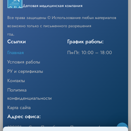
Деловая медицинская компания
Код
GCR40G
Все права защищены © Использование любых материалов
возможно только с письменного разрешения
Кассеты сменные со скобами к аппаратам
Описание
сшивающе-режущим для утолщенной ткани.
год.
Ссылки
График работы:
Уп/шт.
6
Главная
Пн-Пт: 10:00 – 18:00
−
+
Кол-во
Добавить
Условия работы
РУ и сертификаты
Контакты
Политика
конфиденциальности
Карта сайта
Адрес офиса:
190121, г. Санкт-Петербург, ул.Перевозная, 6