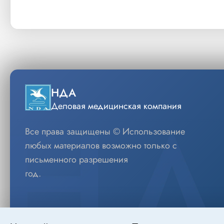
НДА
Деловая медицинская компания
Все права защищены © Использование
любых материалов возможно только с
письменного разрешения
год.