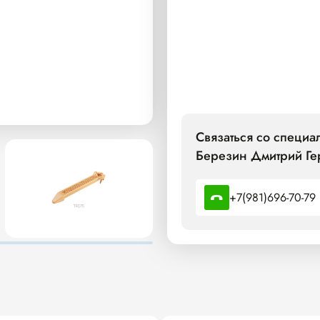
Связаться со специ
Березин Дмитрий Ге
+7(981)696-70-79