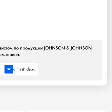
алистом по продукции JOHNSON & JOHNSON
рманович:
dima@nda.ru