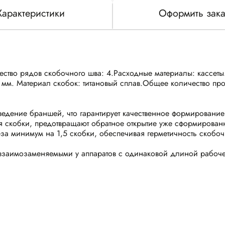
Характеристики
Оформить зака
ество рядов скобочного шва: 4.Расходные материалы: кассеты
 2,0 мм. Материал скобок: титановый сплав.Общее количество 
сведение браншей, что гарантирует качественное формировани
тся скобки, предотвращают обратное открытие уже сформирован
за минимум на 1,5 скобки, обеспечивая герметичность скобоч
я взаимозаменяемыми у аппаратов с одинаковой длиной рабоче