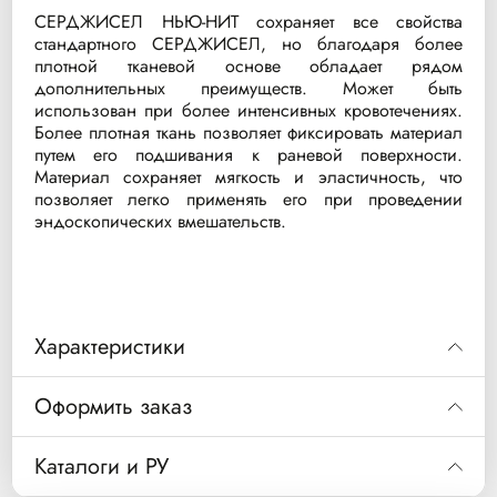
СЕРДЖИСЕЛ НЬЮ-НИТ сохраняет все свойства
стандартного СЕРДЖИСЕЛ, но благодаря более
плотной тканевой основе обладает рядом
дополнительных преимуществ. Может быть
использован при более интенсивных кровотечениях.
Более плотная ткань позволяет фиксировать материал
путем его подшивания к раневой поверхности.
Материал сохраняет мягкость и эластичность, что
позволяет легко применять его при проведении
эндоскопических вмешательств.
Характеристики
Характеристики продукта:
Оформить заказ
• Характеризуется в 3 раза более плотным
плетением по сравнению с СЕРДЖИСЕЛ
Код
1940GB
Каталоги и РУ
• Это позволяет применять его при