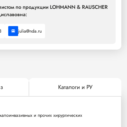
иалистом по продукции LOHMANN & RAUSCHER
иславовна:
3
julia@nda.ru
з
Каталоги и РУ
малоинвазивных и прочих хирургических