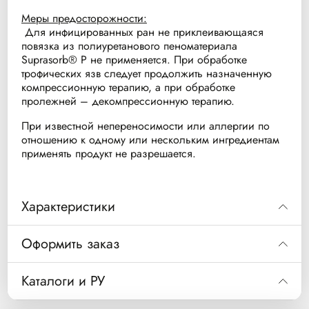
Меры предосторожности:
Для инфицированных ран не приклеивающаяся
повязка из полиуретанового пеноматериала
Suprasorb® P не применяется. При обработке
трофических язв следует продолжить назначенную
компрессионную терапию, а при обработке
пролежней – декомпрессионную терапию.
При известной непереносимости или аллергии по
отношению к одному или нескольким ингредиентам
применять продукт не разрешается.
Характеристики
Код
Размер
Особенность
Оформить заказ
20405
5x5 см
Не клейкая
Код
20405
Каталоги и РУ
20406
7,5x7,5 см
Не клейкая
Супрасорб Р 5 х 5 см
Описание