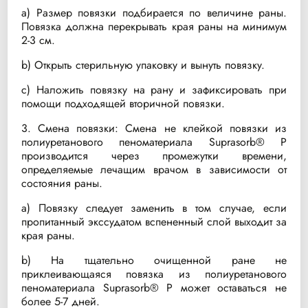
a) Размер повязки подбирается по величине раны.
Повязка должна перекрывать края раны на минимум
2-3 см.
b) Открыть стерильную упаковку и вынуть повязку.
c) Наложить повязку на рану и зафиксировать при
помощи подходящей вторичной повязки.
3. Смена повязки: Смена не клейкой повязки из
полиуретанового пеноматериала Suprasorb® P
производится через промежутки времени,
определяемые лечащим врачом в зависимости от
состояния раны.
a) Повязку следует заменить в том случае, если
пропитанный экссудатом вспененный слой выходит за
края раны.
b) На тщательно очищенной ране не
приклеивающаяся повязка из полиуретанового
пеноматериала Suprasorb® P может оставаться не
более 5-7 дней.