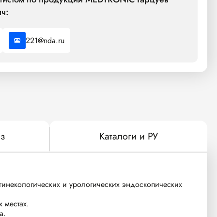
ч:
221@nda.ru
з
Каталоги и РУ
гинекологических и урологических эндоскопических
 местах.
а.