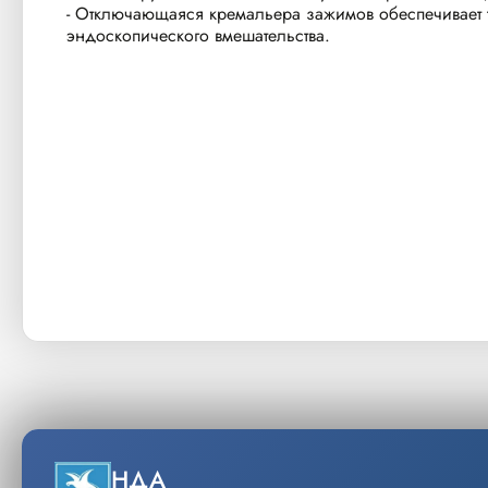
- Отключающаяся кремальера зажимов обеспечивает та
эндоскопического вмешательства.
НДА