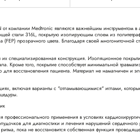
т компании Medtronic являются важнейшим инструментом в ар
ей стали 316L, покрытую изолирующим слоем из политетрафт
а (FEP) прозрачного цвета. Благодаря своей многониточной ст
 их специализированная конструкция. Изоляционное покрыт
нала. Кроме того, покрытие способствует минимальной травмат
для восстановления пациента. Материал не намагничен и элек
иях, включая варианты с "отламывающимися" иглами, которы
оцедуры.
ик
 профессионального применения в условиях кардиохирургич
лудочков для диагностики и лечения нарушений сердечного 
итма, пока не восстановится собственная функция проводяще