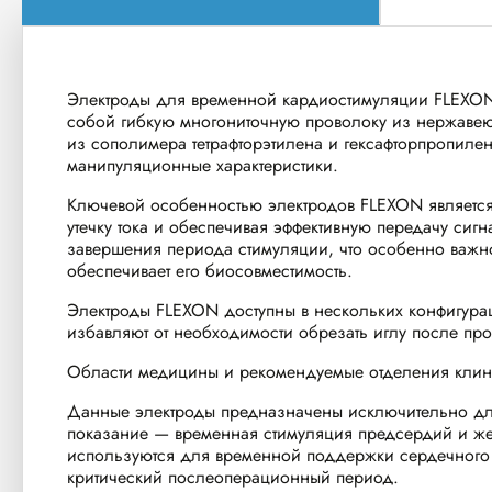
Электроды для временной кардиостимуляции FLEXON о
собой гибкую многониточную проволоку из нержавеющ
из сополимера тетрафторэтилена и гексафторпропилен
манипуляционные характеристики.
Ключевой особенностью электродов FLEXON является
утечку тока и обеспечивая эффективную передачу сиг
завершения периода стимуляции, что особенно важно 
обеспечивает его биосовместимость.
Электроды FLEXON доступны в нескольких конфигурац
избавляют от необходимости обрезать иглу после пр
Области медицины и рекомендуемые отделения клин
Данные электроды предназначены исключительно для
показание — временная стимуляция предсердий и же
используются для временной поддержки сердечного р
критический послеоперационный период.