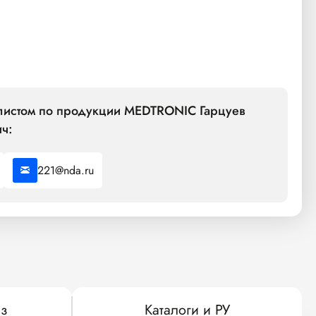
алистом по продукции MEDTRONIC Гарцуев
ч:
221@nda.ru
з
Каталоги и РУ