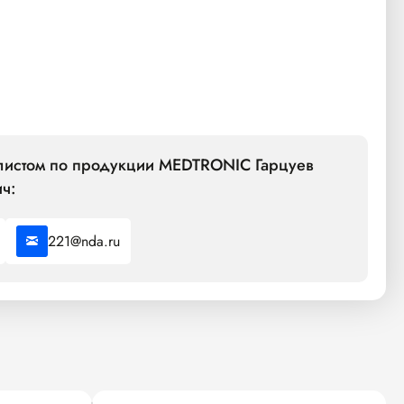
алистом по продукции MEDTRONIC Гарцуев
ч:
221@nda.ru