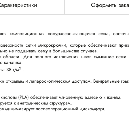
Характеристики
Оформить зака
ся композиционная полурассасывающаяся сетка, состо
верхности сетки микрокрючки, которые обеспечивают прик
но не подшивать сетку в большинстве случаев.
ой области. Для полного исключения швов смыкание сетки в
о канатика.
2
ы: 38 г/м
.
и открытым и лапароскопическим доступом. Вентральные гры
слоты (PLA) обеспечивает мгновенную адгезию к тканям.
уется к анатомическим структурам.
ров минимизирует послеоперационный дискомфорт.