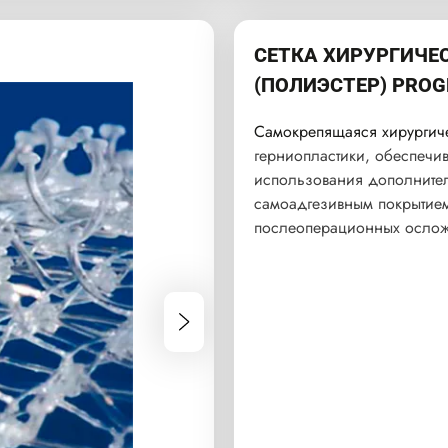
СЕТКА ХИРУРГИЧ
(ПОЛИЭСТЕР) PROG
Самокрепящаяся хирургичес
герниопластики, обеспеч
использования дополнител
самоадгезивным покрытием
послеоперационных осло