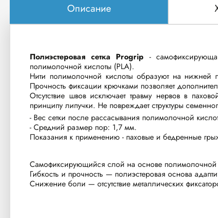
Описание
Полиэстеровая сетка
Progrip
- самофиксирующая
полимолочной кислоты (PLA).
Нити полимолочной кислоты образуют на нижней по
Прочность фиксации крючками позволяет дополнитель
Отсутствие швов исключает травму нервов в пахов
принципу липучки. Не повреждает структуры семенног
- Вес сетки после рассасывания полимолочной кислот
- Средний размер пор: 1,7 мм.
Показания к применению - паховые и бедренные грыж
Самофиксирующийся слой на основе полимолочной ки
Гибкость и прочность — полиэстеровая основа адаптир
Снижение боли — отсутствие металлических фиксато