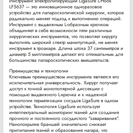
Инструмент электролигирующий LigaSure L-Hook
LF5637 — это инновационное одноразовое
устройство для лапароскопической хирургии, которое
радикально меняет подход к выполнению операций.
Инструмент с выдвижным L-образным крючком
объединяет в себе возможности пяти различных
хирургических инструментов, что позволяет хирургу
выполнять широкий спектр манипуляций, не меняя
инструмент в троакаре. Длина штока 37 сантиметров и
диаметр 5 миллиметров делают его оптимальным для
большинства лапароскопических вмешательств.
Преимущества и технологии
Ключевым преимуществом инструмента является его
исключительная универсальность. Хирург получает
доступ к точной монополярной диссекции с
помощью выдвижного L-крючка и к надежной
технологии герметизации сосудов LigaSure в одном
устройстве. Технология LigaSure использует
интеллектуальный мониторинг тканей для создания
прочного и постоянного сосудистого "заваривания".
Нанопокрытие браншей значительно снижает
прилипание тканей и образование нагара, что