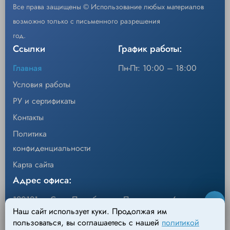
Maryland с выдвижным L-образным
Все права защищены © Использование любых материалов
Тип браншей
крючком
возможно только с письменного разрешения
Раскрытие браншей
11,4 мм
год.
Ссылки
График работы:
Длина запаечной
20 мм
пластины
Главная
Пн-Пт: 10:00 – 18:00
Длина разреза
18,5 мм
Условия работы
Вращение штока
315 градусов
РУ и сертификаты
Контакты
Нанопокрытие для снижения
Покрытие
прилипания
Политика
Совместимые
Force Triad, Valleylab FT10
конфиденциальности
генераторы
Карта сайта
Адрес офиса:
190121, г. Санкт-Петербург, ул.Перевозная, 6
Наш сайт использует куки. Продолжая им
Адрес склада:
пользоваться, вы соглашаетесь с нашей
политикой