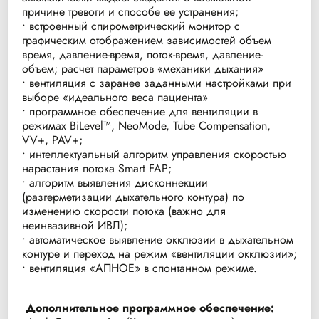
причине тревоги и способе ее устранения;
• встроенный спирометрический монитор с
графическим отображением зависимостей объем
время, давление-время, поток-время, давление-
объем; расчет параметров «механики дыхания»
• вентиляция с заранее заданными настройками при
выборе «идеального веса пациента»
• программное обеспечение для вентиляции в
режимах BiLevel™, NeoMode, Tube Compensation,
VV+, PAV+;
• интеллектуальный алгоритм управления скоростью
нарастания потока Smart FAP;
• алгоритм выявления дисконнекции
(разгерметизации дыхательного контура) по
изменению скорости потока (важно для
неинвазивной ИВЛ);
• автоматическое выявление окклюзии в дыхательном
контуре и переход на режим «вентиляции окклюзии»;
• вентиляция «АПНОЕ» в спонтанном режиме.
Дополнительное программное обеспечение: