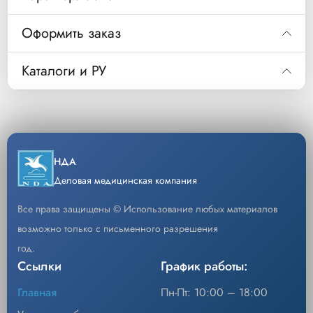
Оформить заказ
Код
Описание
Уп/шт
Код
4-840220DIEC-RS
Аппарат
1
Каталоги и РУ
ИВЛ Puritan
4-840220DIEC-RS Аппарат ИВЛ NPB 840
Описание
Скачать РУ
4-
Bennett 840
Уп/шт.
1
840220DIEC-
экпертного
−
+
RS
класса в
Кол-во
Добавить
Скачать каталог
НДА
стандартной
Деловая медицинская компания
комплектации
Все права защищены © Использование любых материалов
возможно только с письменного разрешения
год.
Ссылки
График работы:
Главная
Пн-Пт: 10:00 – 18:00