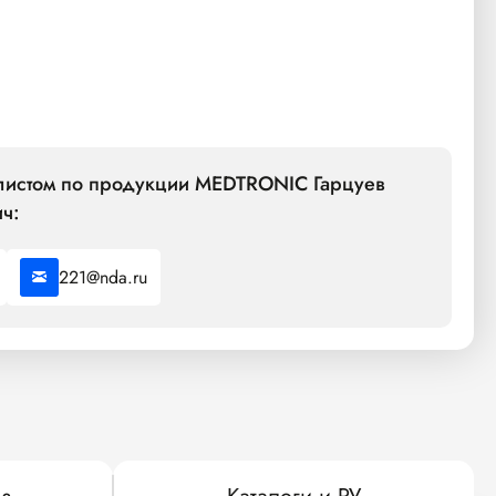
алистом по продукции MEDTRONIC Гарцуев
ч:
221@nda.ru