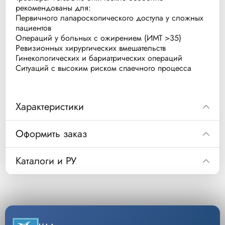
рекомендованы для:
Первичного лапароскопического доступа у сложных
пациентов
Операций у больных с ожирением (ИМТ >35)
Ревизионных хирургических вмешательств
Гинекологических и бариатрических операций
Ситуаций с высоким риском спаечного процесса
Характеристики
Оптические троакары VersaOne
Оформить заказ
представляют собой новое слово в
технологии лапароскопического доступа.
Код
ONB11LGF
Каталоги и РУ
Их уникальная конструкция интегрирует
Троакар VersaOne оптический с фиксирующей
Описание
канюлей, 11 мм длинный
систему прямой визуализации,
Скачать РУ
позволяющую хирургу в режиме
Уп/шт.
1
реального времени наблюдать за