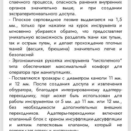
спаечного процесса, опасность ранения внутренних
органов значительно выше, и при создании
экстраперитонеального доступа.
- Плоское серповидное лезвие выдвигается на 1,5
мм., только при нажатии на курок инструмента и
мгновенно убирается обратно, что предоставляет
уникальную возможность разделять ткани как тупым,
так и острым путем, и делает прохождение плотных
тканей (фасция, брюшина) значительно легче и
безопасней
- Эргономичная рукоятка инструмента "пистолетного"
типа обеспечивает максимальный комфорт для
оператора при манипуляциях.
- Поставляются троакары с диаметром канюли 11 мм.
и 12 мм. После создания доступа и извлечения
обтуратора, благодаря интегрированному адаптеру-
переходнику, порт может быть использован для
работы инструментом от 5 мм. до 11 мм. или 12 мм.,
без необходимости дополнительных внешних
переходников. Адаптеры-переходники включают
клапанный блок с краном инсуффляции-десуффляции
и мягким лепестковым клапаном, который не
повреждает оптику и инструменты.