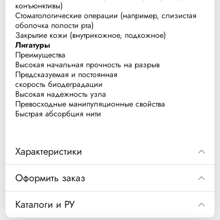
конъюнктивы)
Стоматологические операции (например, слизистая
оболочка полости рта)
Закрытие кожи (внутрикожное, подкожное)
Лигатуры
Преимущества
Высокая начальная прочность на разрыв
Предсказуемая и постоянная
скорость биодеградации
Высокая надежность узла
Превосходные манипуляционные свойства
Быстрая абсорбция нити
Характеристики
Код
Описание
Оформить заказ
MITSU FST, Полиглактин 910 Фаст плетеный покрытый 
PGF016190
Код
PGF016190
блистеров в упаковке
Каталоги и РУ
PGF016190 MITSU FST Полиглактин 910