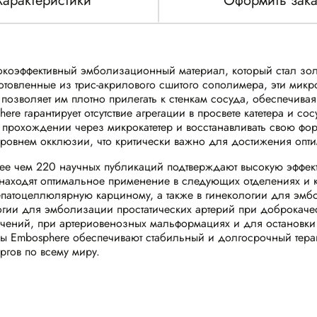
Характеристики
Оформить зака
коэффективный эмболизационный материал, который стал зол
отовленные из трис-акрилового сшитого сополимера, эти ми
озволяет им плотно прилегать к стенкам сосуда, обеспечивая
e гарантирует отсутствие агрегации в просвете катетера и со
 прохождении через микрокатетер и восстанавливать свою фор
внем окклюзии, что критически важно для достижения оптим
ее чем 220 научных публикаций подтверждают высокую эффек
находят оптимальное применение в следующих отделениях и к
епатоцеллюлярную карциному, а также в гинекологии для эм
логии для эмболизации простатических артерий при доброкаче
ечений, при артериовенозных мальформациях и для остановки
 Embosphere обеспечивают стабильный и долгосрочный терап
ргов по всему миру.