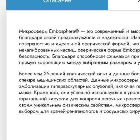
Описание
Микросферы Embosphere® — это современный и высо
благодаря своей предсказуемости и надежности. Изг
поверхностью и идеальной сферической формой, что п
некалиброванных частиц, сферическая форма Embospher
безопасность. Благодаря способности сжиматься при
прямую корреляцию между выбранным размером и уро
Более чем 25-летний клинический опыт и данные бол
спектре медицинских областей. Данные микросферы 
эмболизации гиперваскулярных опухолей, включая г
матки. Кроме того, они успешно используются в уро
торакальной хирургии для контроля легочных кровот
своим уникальным физическим свойствам, микросферы
выбором для врачей-рентгенологов и сосудистых хиру