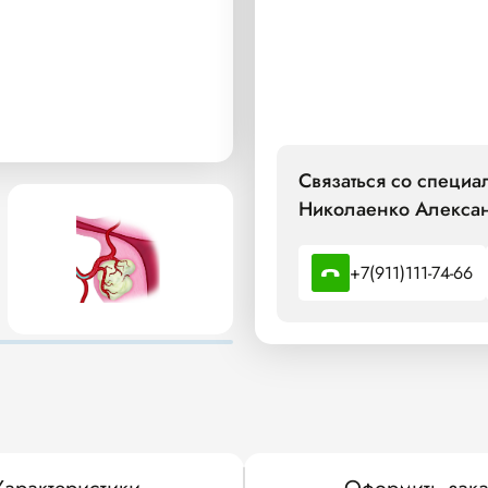
Связаться со специ
Николаенко Алекса
+7(911)111-74-66