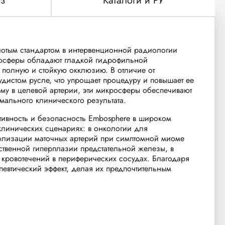
з
Каталоги и РУ
отым стандартом в интервенционной радиологии
кросферы обладают гладкой гидрофильной
 полную и стойкую окклюзию. В отличие от
судистом русле, что упрощает процедуру и повышает ее
му в целевой артерии, эти микросферы обеспечивают
ального клинического результата.
тивность и безопасность Embosphere в широком
линических сценариях: в онкологии для
болизации маточных артерий при симптомной миоме
ственной гиперплазии предстательной железы, в
 кровотечений в периферических сосудах. Благодаря
евтический эффект, делая их предпочтительным