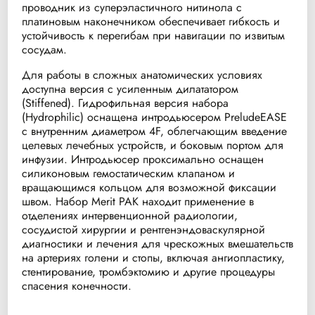
проводник из суперэластичного нитинола с
платиновым наконечником обеспечивает гибкость и
устойчивость к перегибам при навигации по извитым
сосудам.
Для работы в сложных анатомических условиях
доступна версия с усиленным дилататором
(Stiffened). Гидрофильная версия набора
(Hydrophilic) оснащена интродьюсером PreludeEASE
с внутренним диаметром 4F, облегчающим введение
целевых лечебных устройств, и боковым портом для
инфузии. Интродьюсер проксимально оснащен
силиконовым гемостатическим клапаном и
вращающимся кольцом для возможной фиксации
швом. Набор Merit PAK находит применение в
отделениях интервенционной радиологии,
сосудистой хирургии и рентгенэндоваскулярной
диагностики и лечения для чрескожных вмешательств
на артериях голени и стопы, включая ангиопластику,
стентирование, тромбэктомию и другие процедуры
спасения конечности.