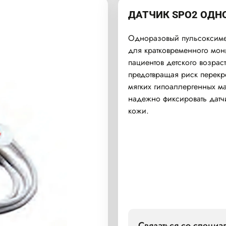
ДАТЧИК SPO2 ОДН
Одноразовый пульсоксиме
для кратковременного мони
пациентов детского возрас
предотвращая риск перекр
мягких гипоаллергенных м
надежно фиксировать дат
кожи.
Связаться со специ