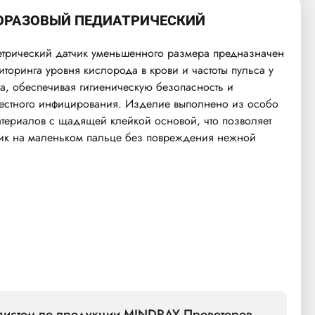
ОРАЗОВЫЙ ПЕДИАТРИЧЕСКИЙ
трический датчик уменьшенного размера предназначен
торинга уровня кислорода в крови и частоты пульса у
та, обеспечивая гигиеническую безопасность и
естного инфицирования. Изделие выполнено из особо
атериалов с щадящей клейкой основой, что позволяет
чик на маленьком пальце без повреждения нежной
алистом по продукции MINDRAY Провоторов