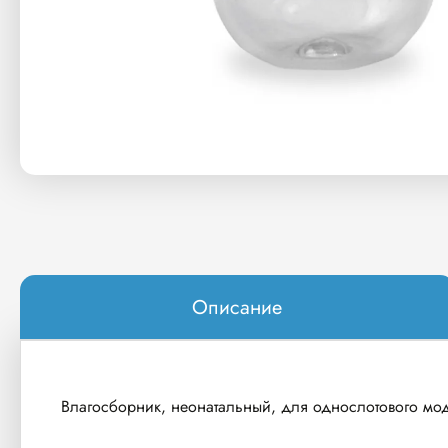
Описание
Влагосборник, неонатальный, для однослотового мод