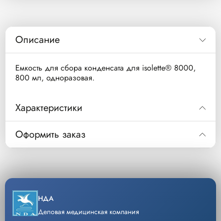
Описание
Емкость для сбора конденсата для isolette® 8000,
800 мл, одноразовая.
Характеристики
Оформить заказ
Код
Описание
Уп/шт
Код
MU10918
Емкость для
20
сбора
Описание
MU10918
конденсата для
Уп/шт.
20
НДА
кувеза Isoletta
Деловая медицинская компания
−
+
8000
Кол-во
Добавить