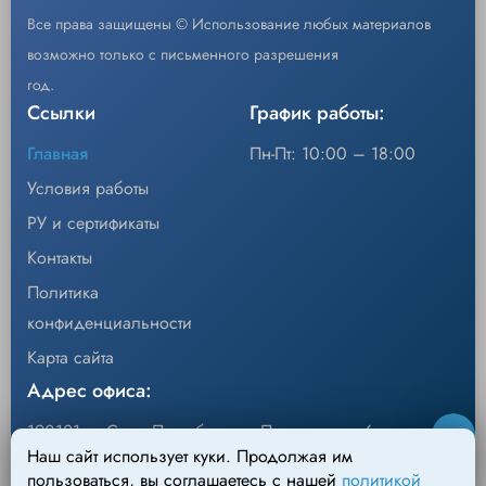
Все права защищены © Использование любых материалов
возможно только с письменного разрешения
год.
Ссылки
График работы:
Главная
Пн-Пт: 10:00 – 18:00
Условия работы
РУ и сертификаты
Контакты
Политика
конфиденциальности
Карта сайта
Адрес офиса:
190121, г. Санкт-Петербург, ул.Перевозная, 6
Наш сайт использует куки. Продолжая им
Адрес склада:
пользоваться, вы соглашаетесь с нашей
политикой