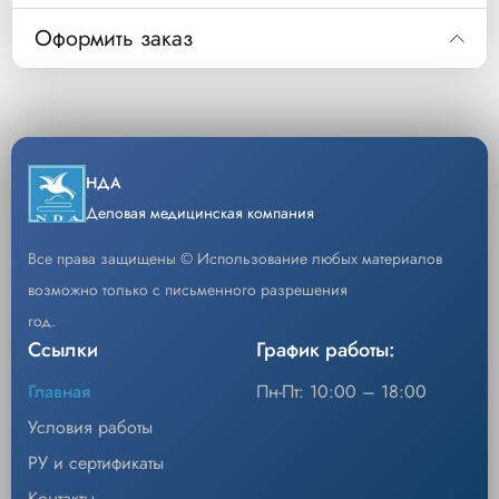
Код
Оформить заказ
S1003545
ПЛАТА РАЗЪЕМА ИНСТРУМЕНТА СКАНИРУЮЩАЯ FO
Код
S1003545
S1003545 Запасная часть к аппарату Force Triad -
Описание
плата разъема инструмента
НДА
Уп/шт.
1
Деловая медицинская компания
−
+
Кол-во
Добавить
Все права защищены © Использование любых материалов
возможно только с письменного разрешения
год.
Ссылки
График работы:
Главная
Пн-Пт: 10:00 – 18:00
Условия работы
РУ и сертификаты
Контакты