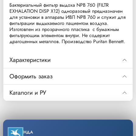
Бактериальный фильтр выдоха NPB 760 (FILTR
EXHALATION DISP X12) одноразовый предназначен
для установки в аппараты ИВЛ NPB 760 и служит для
фильтрации выдыхаемого пациентом воздуха.
Изготовлен из прозрачного пластика с бумажным
фильтрующим элементом внутри. Не содержит
драгоценных металлов. Производство Puritan Bennett.
Характеристики
Оформить заказ
Код
Описание
Уп/шт
Код
G-060526-00
Бактериальный
1
Каталоги и РУ
фильтр выдоха
G-060526-00 Бактериальный фильтр выдоха од
Описание
,уп/12шт
Скачать РУ
G-060526-00
NPB 760 (FILTR
EXHALATION
Уп/шт.
1
DISP X12)
−
+
НДА
Кол-во
Добавить